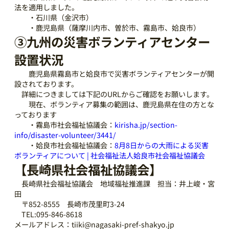
法を適用しました。
・石川県（金沢市）
・鹿児島県（薩摩川内市、曽於市、霧島市、姶良市）
③九州の災害ボランティアセンター
設置状況
鹿児島県霧島市と姶良市で災害ボランティアセンターが開
設されております。
詳細につきましては下記のURLからご確認をお願いします。
現在、ボランティア募集の範囲は、鹿児島県在住の方とな
っております
・霧島市社会福祉協議会：
kirisha.jp/section-
info/disaster-volunteer/3441/
・姶良市社会福祉協議会：
8月8日からの大雨による災害
ボランティアについて | 社会福祉法人姶良市社会福祉協議会
【長崎県社会福祉協議会】
長崎県社会福祉協議会 地域福祉推進課 担当：井上峻・宮
田
〒852-8555 長崎市茂里町3-24
TEL:095-846-8618
メールアドレス：tiiki@nagasaki-pref-shakyo.jp