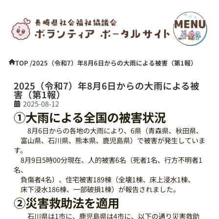
TOP /
2025（令和7）年8月6日からの大雨による被害（第1報）
2025（令和7）年8月6日からの大雨による被
害（第1報）
2025-08-12
①大雨による全国の被害状況
8月6日からの各地の大雨により、6県（青森県、秋田県、
富山県、石川県、熊本県、鹿児島県）で被害が発生していま
す。
8月9日5時00分現在、人的被害6名（死者1名、行方不明者1
名、
負傷者4名）、住宅被害189棟（全壊1棟、床上浸水1棟、
床下浸水186棟、一部破損1棟）が報告されました。
②災害救助法を適用
石川県は1市に、鹿児島県は4市に、以下の通り災害救助