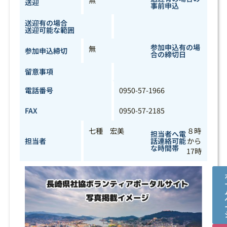
無
送迎
事前申込
送迎有の場合
送迎可能な範囲
参加申込有の場
無
参加申込締切
合の締切日
留意事項
電話番号
0950-57-1966
FAX
0950-57-2185
七種 宏美
８時
担当者へ電
担当者
話連絡可能
から
な時間帯
17時