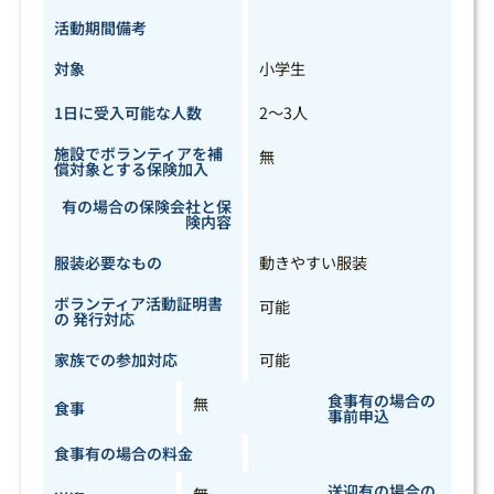
活動期間備考
対象
小学生
1日に受入可能な人数
2～3人
施設でボランティアを補
無
償対象とする保険加入
有の場合の保険会社と保
険内容
服装必要なもの
動きやすい服装
ボランティア活動証明書
可能
の 発行対応
家族での参加対応
可能
食事有の場合の
無
食事
事前申込
食事有の場合の料金
送迎有の場合の