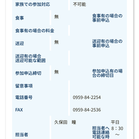
家族での参加対応
不可能
食事有の場合の
無
食事
事前申込
食事有の場合の料金
送迎有の場合の
無
送迎
事前申込
送迎有の場合
送迎可能な範囲
参加申込有の場
無
参加申込締切
合の締切日
留意事項
電話番号
0959-84-2254
FAX
0959-84-2536
久保田 瞳
平日
担当者へ
8：30
電話連絡
担当者
～
可能な時