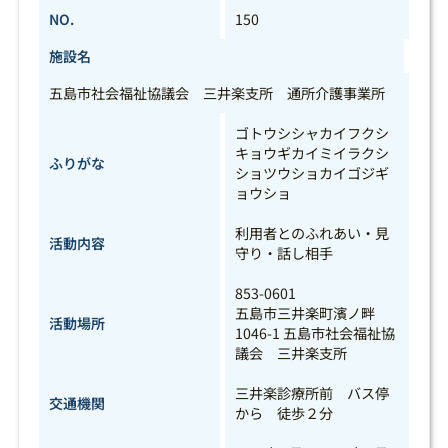
NO.
150
施設名
五島市社会福祉協議会 三井楽支所 通所介護事業所
ゴトウシシャカイフクシ
キョウギカイミイラクシ
ふりがな
ショツウショカイゴジギ
ョウショ
利用者とのふれあい・見
活動内容
守り・話し相手
853-0601
五島市三井楽町濱ノ畔
活動場所
1046-1 五島市社会福祉協
議会 三井楽支所
三井楽診療所前 バス停
交通機関
から 徒歩２分