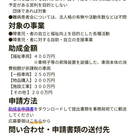
予定がある営利を目的としない
団体であれば対象
●難病患者会については、法人格の有無や活動年数などは不問
対象の事業
●障害児・者の自立と福祉向上を目的とした各種活動
●障害児・者に対する自助・自立の支援事業
助成金額
【福祉車両】４００万円
※車椅子等の昇降装置を装備した、車両本体の消
費税額が非課税の車両
【一般車両】２５０万円
【物品購入】２００万円
【施設工事】３００万円
【 その他 】２００万円
申請方法
助成金申請書
をダウンロードして提出書類を事務局宛てに郵送
してください
応募要領は
こちら
から
問い合わせ・申請書類の送付先