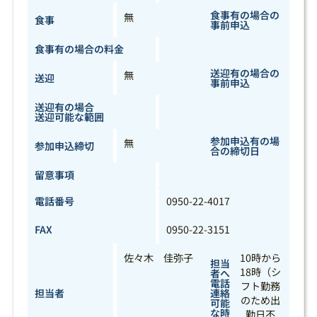
食事有の場合の
無
食事
事前申込
食事有の場合の料金
送迎有の場合の
無
送迎
事前申込
送迎有の場合
送迎可能な範囲
参加申込有の場
無
参加申込締切
合の締切日
留意事項
電話番号
0950-22-4017
FAX
0950-22-3151
佐々木 佳弥子
10時から
担当
18時（シ
者へ
電話
フト勤務
担当者
連絡
のため出
可能
な時
勤日不