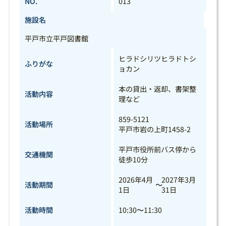
NO.
013
施設名
平戸市立平戸図書館
ヒラドシリツヒラドトシ
ふりがな
ョカン
本の貸出・返却、書架整
活動内容
理など
859-5121
活動場所
平戸市岩の上町1458-2
平戸市役所前バス停から
交通機関
徒歩10分
2026年4月
2027年3月
活動期間
～
1日
31日
活動時間
10:30
～
11:30