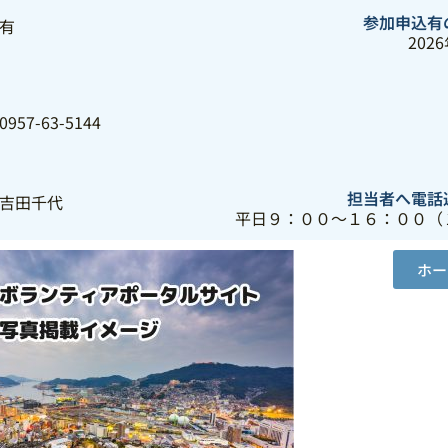
参加申込有
有
202
0957-63-5144
担当者へ電話
吉田千代
平日９：００～１６：００（
ホー