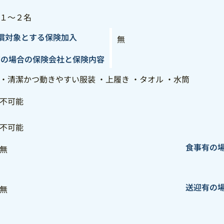
１～２名
償対象とする保険加入
無
有の場合の保険会社と保険内容
・清潔かつ動きやすい服装 ・上履き ・タオル ・水筒
不可能
不可能
食事有の
無
送迎有の
無