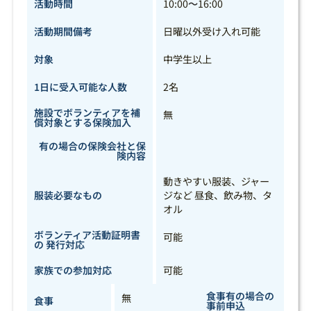
活動時間
10:00
～
16:00
活動期間備考
日曜以外受け入れ可能
対象
中学生以上
1日に受入可能な人数
2名
施設でボランティアを補
無
償対象とする保険加入
有の場合の保険会社と保
険内容
動きやすい服装、ジャー
服装必要なもの
ジなど 昼食、飲み物、タ
オル
ボランティア活動証明書
可能
の 発行対応
家族での参加対応
可能
食事有の場合の
無
食事
事前申込