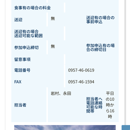
食事有の場合の料金
送迎有の場合の
無
送迎
事前申込
送迎有の場合
送迎可能な範囲
参加申込有の場
無
参加申込締切
合の締切日
留意事項
電話番号
0957-46-0619
FAX
0957-46-1594
岩村、永田
平日
担当者へ
の10
電話連絡
担当者
時か
可能な時
ら16
間帯
時