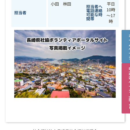
小田 林田
平日
担当者へ
10時
電話連絡
担当者
可能な時
～17
間帯
時