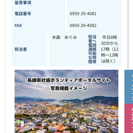
留意事項
電話番号
0959-29-4081
FAX
0959-29-4082
担当
木森 めぐみ
平日8時
者へ
30分から
電話
担当者
連絡
17時（12
可能
時～13時
な時
は除く）
間帯