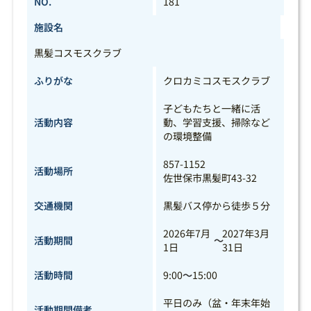
NO.
181
施設名
黒髪コスモスクラブ
ふりがな
クロカミコスモスクラブ
子どもたちと一緒に活
活動内容
動、学習支援、掃除など
の環境整備
857-1152
活動場所
佐世保市黒髪町43-32
交通機関
黒髪バス停から徒歩５分
2026年7月
2027年3月
活動期間
～
1日
31日
活動時間
9:00
～
15:00
平日のみ（盆・年末年始
活動期間備考